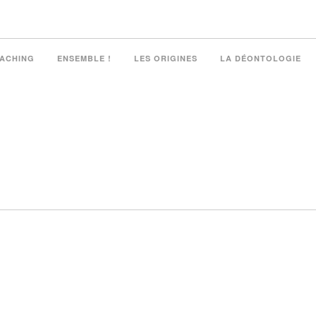
OACHING
ENSEMBLE !
LES ORIGINES
LA DÉONTOLOGIE