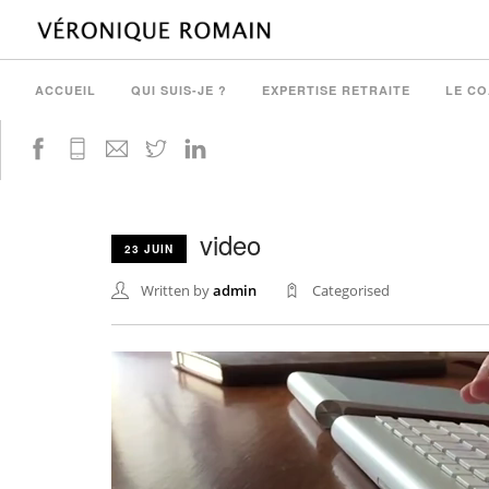
ACCUEIL
QUI SUIS-JE ?
EXPERTISE RETRAITE
LE C
video
23 JUIN
Written by
admin
Categorised
Lecteur
vidéo